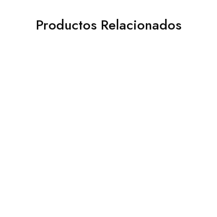
Productos Relacionados
JALADERA ATENAS
JALADERAS DE BARRA
HUECAS (ACERO
INOXIDABLE)