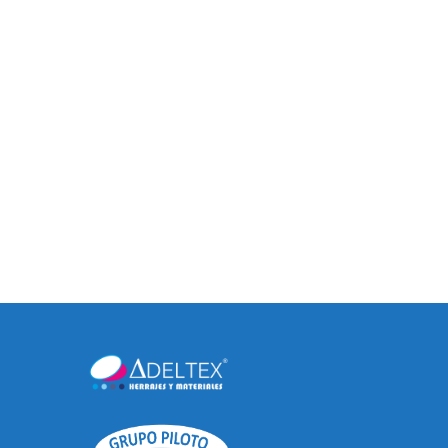
JALADERAS DE BARRA A.
INOX / B. N.S