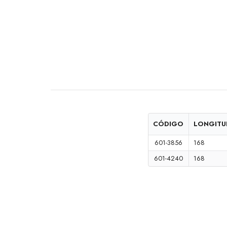
Accesorios de clóset y cocina
Línea Europea
Adhesivos
Película para empaque (uso manual)
CÓDIGO
LONGITU
601-3856
168
601-4240
168