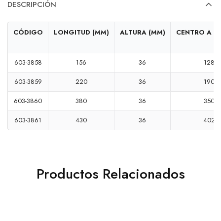
DESCRIPCIÓN
CÓDIGO
LONGITUD (MM)
ALTURA (MM)
CENTRO A C
603-3858
156
36
128
603-3859
220
36
190
603-3860
380
36
350
603-3861
430
36
402
Productos Relacionados