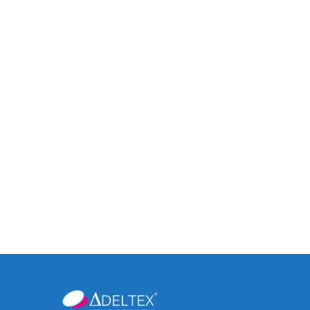
Tablero FiberLam Wengue
Tabl