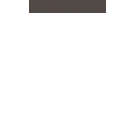
Accesorios de clóset y cocina
Línea Europea
Adhesivos
Película para empaque (uso manual)