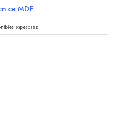
́cnica MDF
nibles espesores: