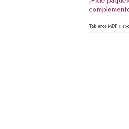
¡Pide paquet
complementos
Tableros MDF dispo