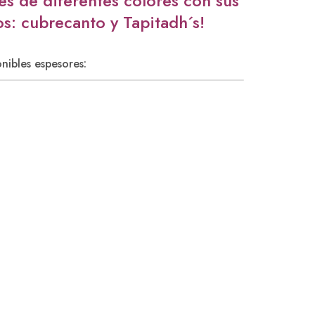
es de diferentes colores con sus
: cubrecanto y Tapitadh´s!
nibles espesores: