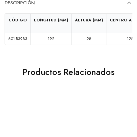
DESCRIPCIÓN
CÓDIGO
LONGITUD (MM)
ALTURA (MM)
CENTRO A C
601-B3983
192
28
128
Productos Relacionados