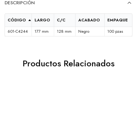
DESCRIPCIÓN
CÓDIGO
LARGO
C/C
ACABADO
EMPAQUE
601-C4244
177 mm
128 mm
Negro
100 pzas
Productos Relacionados
TUBO OVALADO NEGRO
JALADERA ATENAS