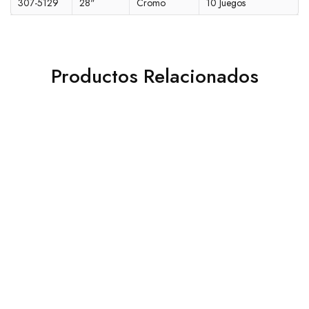
307-5129
28"
Cromo
10 Juegos
Productos Relacionados
CORREDERA DE
CORREDERA TIPO
EXTENSIÓN TOTAL 45
EUROPEO EPÓXICO CAFÉ
MM