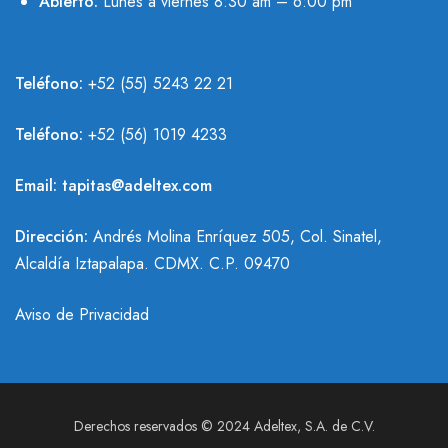
Abierto:
Lunes a viernes 8:30 am – 6:00 pm
Teléfono:
+52 (55) 5243 22 21
Teléfono:
+
52 (56) 1019 4233
Email:
tapitas@adeltex.com
Dirección:
Andrés Molina Enríquez 505, Col. Sinatel,
Alcaldía Iztapalapa. CDMX. C.P. 09470
Aviso de Privacidad
Derechos reservados © 2024 Adeltex, S.A. de C.V.